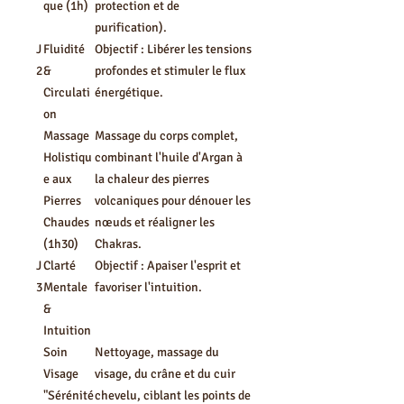
que (1h)
protection et de
purification).
J
Fluidité
Objectif : Libérer les tensions
2
&
profondes et stimuler le flux
Circulati
énergétique.
on
Massage
Massage du corps complet,
Holistiqu
combinant l'huile d'Argan à
e aux
la chaleur des pierres
Pierres
volcaniques pour dénouer les
Chaudes
nœuds et réaligner les
(1h30)
Chakras.
J
Clarté
Objectif : Apaiser l'esprit et
3
Mentale
favoriser l'intuition.
&
Intuition
Soin
Nettoyage, massage du
Visage
visage, du crâne et du cuir
"Sérénité
chevelu, ciblant les points de