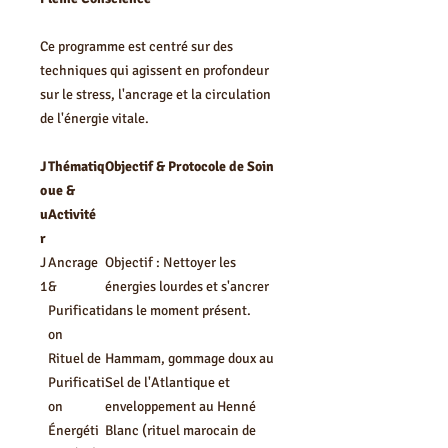
Ce programme est centré sur des
techniques qui agissent en profondeur
sur le stress, l'ancrage et la circulation
de l'énergie vitale.
J
Thématiq
Objectif & Protocole de Soin
o
ue &
u
Activité
r
J
Ancrage
Objectif : Nettoyer les
1
&
énergies lourdes et s'ancrer
Purificati
dans le moment présent.
on
Rituel de
Hammam, gommage doux au
Purificati
Sel de l'Atlantique et
on
enveloppement au Henné
Énergéti
Blanc (rituel marocain de