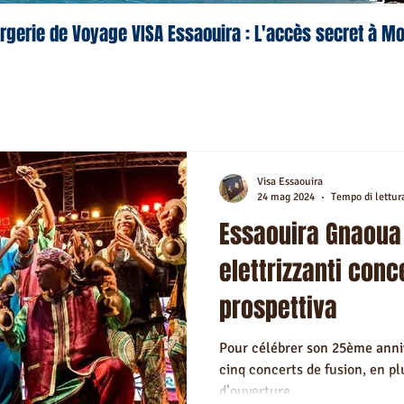
rgerie de Voyage VISA Essaouira : L'accès secret à M
Visa Essaouira
24 mag 2024
Tempo di lettur
Essaouira Gnaoua 
elettrizzanti conce
prospettiva
Pour célébrer son 25ème anniv
cinq concerts de fusion, en pl
d’ouverture.