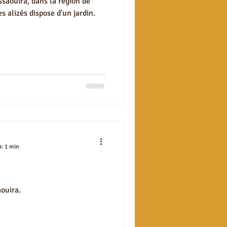
ssaouira, dans la région de
 alizés dispose d'un jardin.
a: 1 min
aouira.