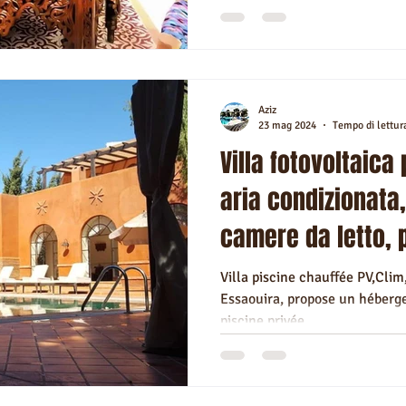
Aziz
23 mag 2024
Tempo di lettur
Villa fotovoltaica
aria condizionata,
camere da letto, 
disponibile
Villa piscine chauffée PV,Clim
Essaouira, propose un héberg
piscine privée.