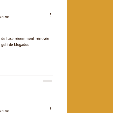
a: 1 min
te de luxe récemment rénovée
 golf de Mogador.
a: 1 min