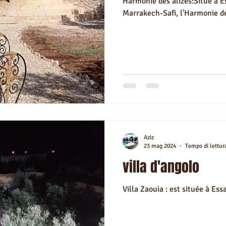
Harmonie des alizés:Situé à E
Marrakech-Safi, l'Harmonie des
Aziz
23 mag 2024
Tempo di lettur
villa d'angolo
Villa Zaouia : est située à Ess