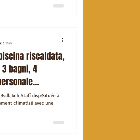
a: 1 min
 piscina riscaldata,
 3 bagni, 4
personale
,3sdb,4ch,Staff disp:Située à
ement climatisé avec une