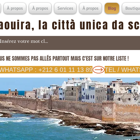
À propos
À propos
Services
À propos
Blog
Boutiqu
aouira, la città unica da s
US NE SOMMES PAS ALLÉS PARTOUT MAIS C'EST SUR NOTRE LISTE !