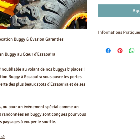
Agg
Informations Pratique
Location Buggy & Évasion Garanties !
Adresse :
Village de D
Accès en voiture :
À se
e en Buggy au Cœur d'Essaouira
direction de Ghazoua.
Conditions d'annulati
inoubliable au volant de nos buggys biplaces !
pouvez annuler gratui
tion Buggy à Essaouira vous ouvre les portes
date de votre activité.
Informations importan
erte des plus beaux spots d'Essaouira et de ses
Les enfants sont accep
mètre.
Le prix de la location
is, ou pour un événement spécial comme un
passager.
os randonnées en buggy sont conçues pour vous
Inclus dans votre expé
s paysages à couper le souffle.
Location du Buggy
Briefing de sécurité et
Casque(s) et charlotte
isé