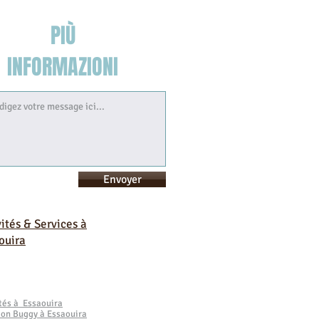
PIÙ
INFORMAZIONI
Envoyer
vités & Services à
ouira
ités à Essaouira
ion Buggy à Essaouira