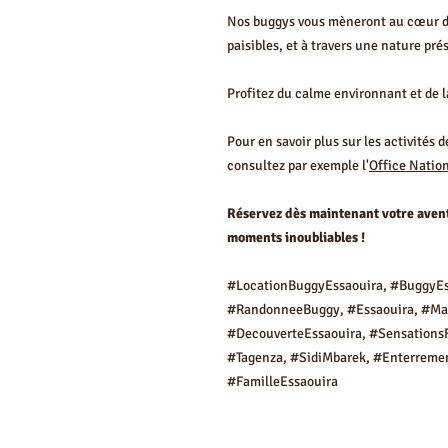
Nos buggys vous mèneront au cœur de
paisibles, et à travers une nature pré
Profitez du calme environnant et de l
Pour en savoir plus sur les activités d
consultez par exemple l'
Office Natio
Réservez dès maintenant votre avent
moments inoubliables !
#LocationBuggyEssaouira, #BuggyEs
#RandonneeBuggy, #Essaouira, #Mar
#DecouverteEssaouira, #SensationsF
#Tagenza, #SidiMbarek, #Enterremen
#FamilleEssaouira