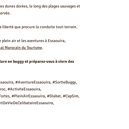
s dunes dorées, le long des plages sauvages et
servée.
a liberté que procure la conduite tout-terrain.
e plein air et les aventures à Essaouira,
nal Marocain du Tourisme
.
ure en buggy et préparez-vous à vivre des
saouira, #AventureEssaouira, #SortieBuggy,
oc, #ActiviteEssaouira,
ortes, #PleinAirEssaouira, #Diabat, #CapSim,
tDeVieDeCelibataireEssaouira,