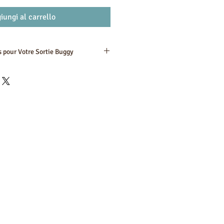
iungi al carrello
s pour Votre Sortie Buggy
iabat
ulement 3 minutes d'Essaouira en
on :
Réservez en toute sérénité ! Vous
tement jusqu'à 48 heures avant la
tes :
tés en tant que passagers à partir d'1
 comprend un conducteur et un
rience :
 instructions
(s)