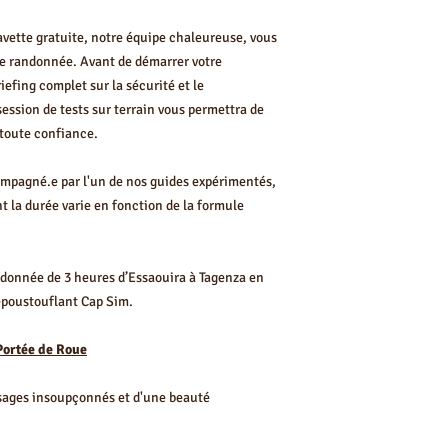
Accompagnateur expé
À prévoir :
avette gratuite, notre équipe chaleureuse, vous
Vêtements confortables
tre randonnée. Avant de démarrer votre
Chaussures fermées po
iefing complet sur la sécurité et le
Visa Essaouira (Locati
ssion de tests sur terrain vous permettra de
Aventures Tout-Terrain
 toute confiance.
Chez Visa Essaouira, 
l'aventure et désireux 
d'Essaouira sous un an
mpagné.e par l'un de nos guides expérimentés,
Notre équipe dévouée e
 la durée varie en fonction de la formule
expérience sécurisée,
donnée de 3 heures d’Essaouira à Tagenza en
’époustouflant Cap Sim.
 Portée de Roue
ysages insoupçonnés et d'une beauté