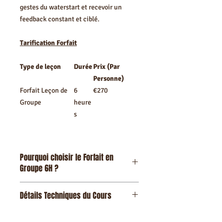
gestes du waterstart et recevoir un
feedback constant et ciblé.
Tarification Forfait
Type de leçon
Durée
Prix (Par
Personne)
Forfait Leçon de
6
€270
Groupe
heure
s
Pourquoi choisir le Forfait en
Groupe 6H ?
Objectif Waterstart Réaliste : 6
Détails Techniques du Cours
heures est souvent le seuil idéal en
groupe pour tenter et réussir ses
premiers waterstarts dans les