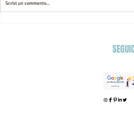
Scrivi un commento...
Essaouira Gnaoua Festival
2024: elettrizzanti concerti
fusion in prospettiva
SEGUIC