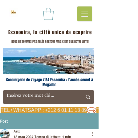
Essaouira, la città unica da scoprire
NOUS NE SOMMES PAS ALLÉS PARTOUT MAIS C'EST SUR NOTRE LISTE !
Conciergerie de Voyage VISA Essaouira : L'accès secret à
Mogador.
TEL / WHATSAPP : +212 6 01 11 13 89
Post
Aziz
18 mag 2024
Tempo di lettura: 1 min