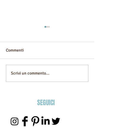
Commenti
villa da sogno
Alibaba Infinito
Scrivi un commento...
SEGUICI