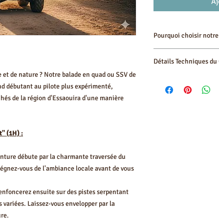
Aj
Pourquoi choisir notre
Accessibilité Tous 
Détails Techniques du 
monté sur un quad 
l'expérience, nos c
e et de nature ? Notre balade en quad ou SSV de
Durée de la session
plaisir et sécurité.
nd débutant au pilote plus expérimenté,
sécurité et prise e
Encadrement Profes
hés de la région d'Essaouira d'une manière
Véhicules : Quads 
vous accompagneron
Niveau cible : Déb
nécessaires pour un
Lieu : Forêt et envi
expérience sereine
Ghazoua).
" (1H) :
Nature et Découver
Équipement inclus 
la faune et la flore
confortable et adap
combinant sensatio
enture débute par la charmante traversée du
Matériel de Qualit
régnez-vous de l'ambiance locale avant de vous
assurer votre confo
parcours.
enfoncerez ensuite sur des pistes serpentant
 variées. Laissez-vous envelopper par la
ure.