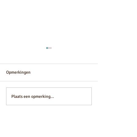
Opmerkingen
droomvilla
Alibaba Oneindig
Plaats een opmerking...
VOLG ONS