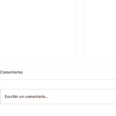
Comentarios
Villa de ens
Escribir un comentario...
Essaouira Gnaoua Festival