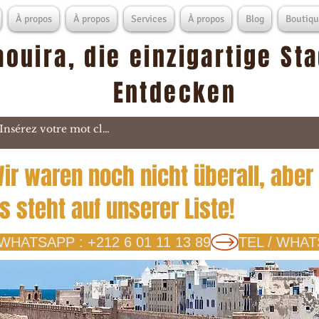
À propos
À propos
Services
À propos
Blog
Boutiqu
aouira, die einzigartige St
Entdecken
ir waren noch nicht überall, aber
s steht auf unserer Liste!