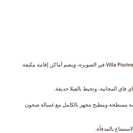
يقع Villa Piscine Heuffée PV, Clim, 3 SDB, 4 CH, Staff Disp في الصويرة، ويضم أماكن إقامة مكيفة 
فاي المجانية، وتحيط بالفيلا حديقة.
م وتلفزيون بشاشة مسطحة ومطبخ مجهز بالكامل مع غسالة صحون 
استمتاع بالمدفأة.