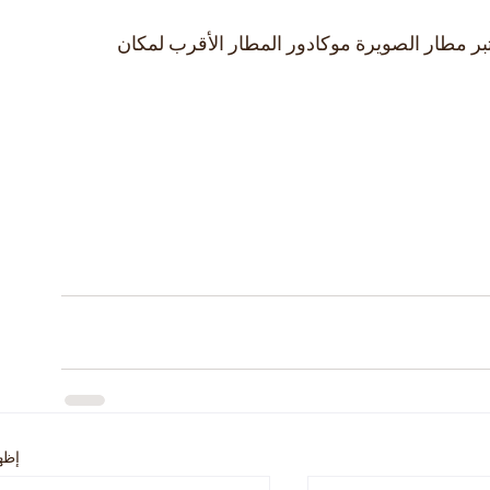
Mog للغولف على بعد 13 كم. ويعتبر مطار الصويرة موكادور المطار الأقرب لمكان 
إظه