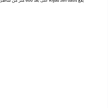
يقع Riyad zen oasis على بعد 600 متر من شاطئ الصويرة.