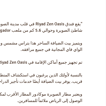
شاطئ الصويرة وحوالي 5.6 كم من ملعب Mogador للغولف المرموق.
ويتميز بيت الضيافة الساحر هذا بتراس مشمس وم
الواي فاي المجانية في جميع مرافقه.
تم تجهيز جميع أماكن الإقامة في Riyad Zen Oasis بحمام خاص، مما يضمن الراحة والخصوصية.
بالنسبة لأولئك الذين يرغبون في استكشاف المنط
قريب. يوفر بيت الضيافة أيضًا خدمات تأجير الدر
الوصول إلى الرياض ملائماً للمسافرين.