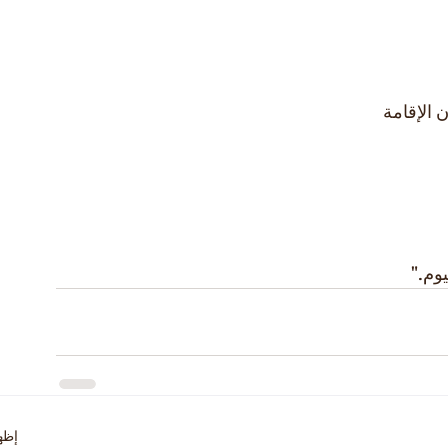
 الإقامة
وم."
إظه